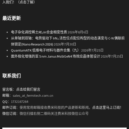
入我们！（点击了解）
最近更新
电子杂化调控稀土RE₂In合金相变性质
2026年8月6日
从单轴到双轴：电势驱动下 IrN₄ 活性位点配位构型的动态演变与 C-N 偶联前
体锁定(Nano Research 2026)
2026年7月30日
QuantumATK 低维电子材料与器件合集（九）
2026年7月25日
面外极化增强的亚 5 nm Janus MoSiGeN4 场效应晶体管设计
2026年7月25日
联系我们
留言板
：
点击给我们留言
邮箱
：sales_at_fermitech.com.cn
QQ
：1732167264
邮件订阅
：使用常用邮箱接收费米科技的产品更新和新闻。
点击这里马上订阅！
微信订阅
：微信扫描右侧二维码关注费米科技微信公众号