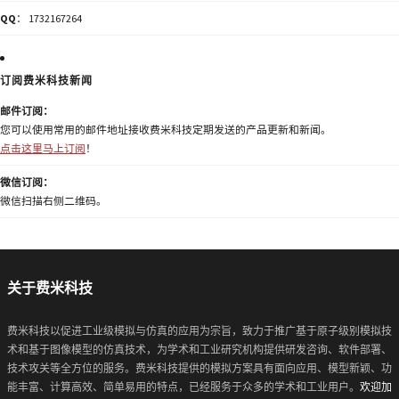
QQ
： 1732167264
订阅费米科技新闻
邮件订阅：
您可以使用常用的邮件地址接收费米科技定期发送的产品更新和新闻。
点击这里马上订阅
！
微信订阅：
微信扫描右侧二维码。
关于费米科技
费米科技以促进工业级模拟与仿真的应用为宗旨，致力于推广基于原子级别模拟技
术和基于图像模型的仿真技术，为学术和工业研究机构提供研发咨询、软件部署、
技术攻关等全方位的服务。费米科技提供的模拟方案具有面向应用、模型新颖、功
能丰富、计算高效、简单易用的特点，已经服务于众多的学术和工业用户。
欢迎加