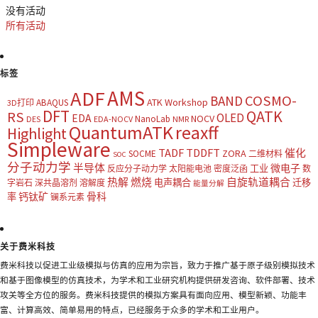
没有活动
所有活动
标签
AMS
ADF
COSMO-
BAND
ATK Workshop
ABAQUS
3D打印
DFT
QATK
RS
OLED
EDA
NOCV
NanoLab
DES
EDA-NOCV
NMR
QuantumATK
reaxff
Highlight
Simpleware
TADF
TDDFT
催化
ZORA
SOCME
二维材料
SOC
分子动力学
半导体
微电子
工业
反应分子动力学
太阳能电池
密度泛函
数
热解
燃烧
自旋轨道耦合
电声耦合
迁移
字岩石
深共晶溶剂
溶解度
能量分解
钙钛矿
骨科
率
镧系元素
关于费米科技
费米科技以促进工业级模拟与仿真的应用为宗旨，致力于推广基于原子级别模拟技术
和基于图像模型的仿真技术，为学术和工业研究机构提供研发咨询、软件部署、技术
攻关等全方位的服务。费米科技提供的模拟方案具有面向应用、模型新颖、功能丰
富、计算高效、简单易用的特点，已经服务于众多的学术和工业用户。