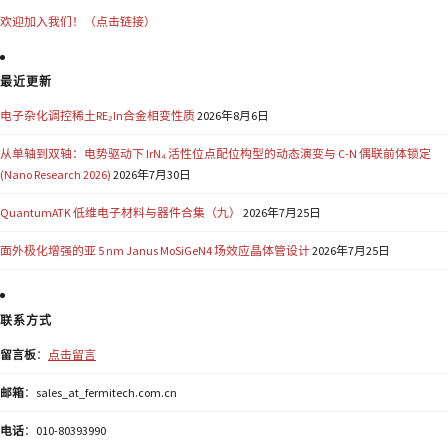
欢迎加入我们！（点击链接）
最近更新
电子杂化调控稀土RE₂In合金相变性质
2026年8月6日
从单轴到双轴：电势驱动下 IrN₄ 活性位点配位构型的动态演变与 C-N 偶联前体锁定
(Nano Research 2026)
2026年7月30日
QuantumATK 低维电子材料与器件合集（九）
2026年7月25日
面外极化增强的亚 5 nm Janus MoSiGeN4 场效应晶体管设计
2026年7月25日
联系方式
留言板
：
点击留言
邮箱
：sales_at_fermitech.com.cn
电话
：010-80393990