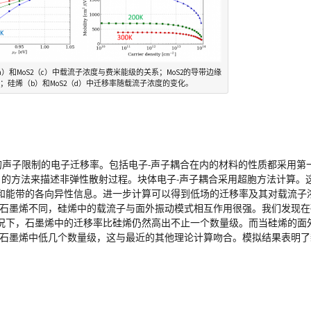
）和MoS2（c）中载流子浓度与费米能级的关系；MoS2的导带边缘
5eV；硅烯（b）和MoS2（d）中迁移率随载流子浓度的变化。
2的声子限制的电子迁移率。包括电子-声子耦合在内的材料的性质都采用
）的方法来描述非弹性散射过程。块体电子-声子耦合采用超胞方法计算。
和能带的各向异性信息。进一步计算可以得到低场的迁移率及其对载流子
与石墨烯不同，硅烯中的载流子与面外振动模式相互作用很强。我们发现
况下，石墨烯中的迁移率比硅烯仍然高出不止一个数量级。而当硅烯的面
比石墨烯中低几个数量级，这与最近的其他理论计算吻合。模拟结果表明