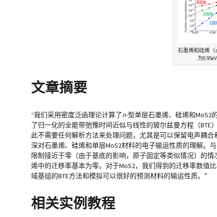
石墨烯和硅烯（a
为0.9
文章摘要
“我们采用密度泛函理论计算了
n
-型单层石墨烯、硅烯和MoS
了归一化的全能带弛豫时间近似与线性的玻尔兹曼方程（BTE
此不需要任何解析方法来处理问题，尤其是可以保留电声耦合
深对石墨烯、硅烯和单层MoS2材料的电子输运性质的理解。
限制接近于零（由于基底的影响，原子固定等类似情况）的情
烯中的迁移率基本为零。对于MoS2，我们得到的迁移率数值
域基组的BTE方法和模拟可以很好的预测材料的输运性质。”
相关实例教程