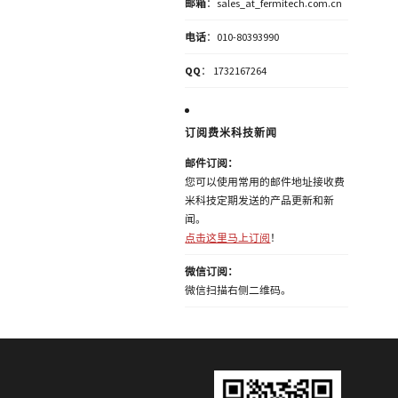
邮箱
：sales_at_fermitech.com.cn
电话
：010-80393990
QQ
： 1732167264
订阅费米科技新闻
邮件订阅：
您可以使用常用的邮件地址接收费
米科技定期发送的产品更新和新
闻。
点击这里马上订阅
！
微信订阅：
微信扫描右侧二维码。