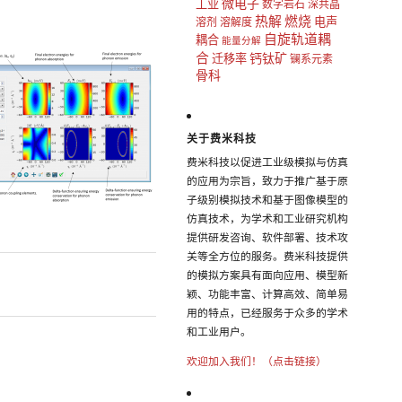
微电子
工业
数字岩石
深共晶
热解
燃烧
电声
溶剂
溶解度
自旋轨道耦
耦合
能量分解
合
钙钛矿
迁移率
镧系元素
骨科
关于费米科技
费米科技以促进工业级模拟与仿真
的应用为宗旨，致力于推广基于原
子级别模拟技术和基于图像模型的
仿真技术，为学术和工业研究机构
提供研发咨询、软件部署、技术攻
关等全方位的服务。费米科技提供
的模拟方案具有面向应用、模型新
颖、功能丰富、计算高效、简单易
用的特点，已经服务于众多的学术
和工业用户。
欢迎加入我们！（点击链接）