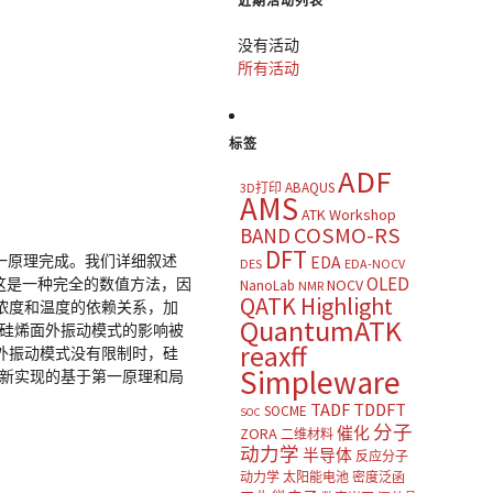
近期活动列表
没有活动
所有活动
标签
ADF
ABAQUS
3D打印
AMS
ATK Workshop
COSMO-RS
BAND
DFT
第一原理完成。我们详细叙述
EDA
DES
EDA-NOCV
OLED
这是一种完全的数值方法，因
NOCV
NanoLab
NMR
QATK Highlight
浓度和温度的依赖关系，加
QuantumATK
在硅烯面外振动模式的影响被
reaxff
外振动模式没有限制时，硅
Simpleware
了新实现的基于第一原理和局
TADF
TDDFT
SOCME
SOC
分子
催化
ZORA
二维材料
动力学
半导体
反应分子
动力学
太阳能电池
密度泛函