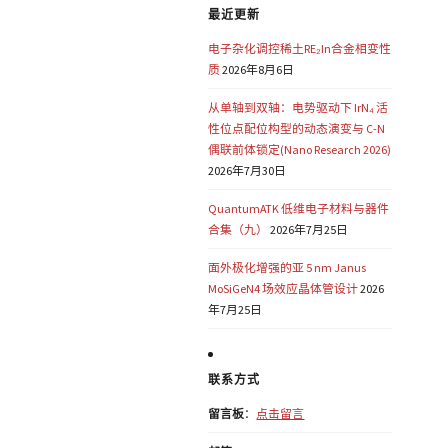
最近更新
电子杂化调控稀土RE₂In合金相变性
质
2026年8月6日
从单轴到双轴：电势驱动下 IrN₄ 活
性位点配位构型的动态演变与 C-N
偶联前体锁定(Nano Research 2026)
2026年7月30日
QuantumATK 低维电子材料与器件
合集（九）
2026年7月25日
面外极化增强的亚 5 nm Janus
MoSiGeN4 场效应晶体管设计
2026
年7月25日
联系方式
留言板
：
点击留言