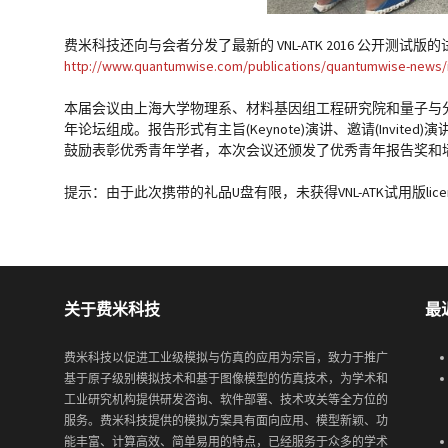
费米科技还向与会者分发了最新的 VNL-ATK 2016 公开测试
http://www.quantumwise.com/publications/quantumwise-news/i
本届会议由上海大学物理系、材料基因组工程研究院和量子与
年论坛组成。报告形式有主旨(Keynote)演讲、邀请(Invit
鼓励表彰优秀青年学者，本次会议还颁发了优秀青年报告奖和
提示：由于此次携带的礼品U盘有限，未获得VNL-ATK试用版licen
关于费米科技
最
费米科技以促进工业级模拟与仿真的应用为宗旨，致力于推广
基于原子级别模拟技术和基于图像模型的仿真技术，为学术和
工业研究机构提供研发咨询、软件部署、技术攻关等全方位的
服务。费米科技提供的模拟方案具有面向应用、模型新颖、功
能丰富、计算高效、简单易用的特点，已经服务于众多的学术