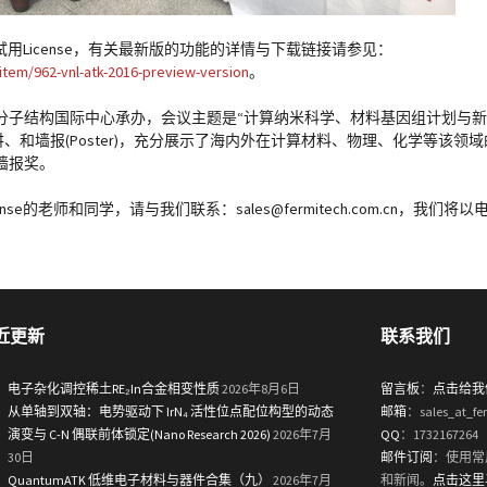
版的试用License，有关最新版的功能的详情与下载链接请参见：
tem/962-vnl-atk-2016-preview-version
。
分子结构国际中心承办，会议主题是“计算纳米科学、材料基因组计划与新
ed)演讲、和墙报(Poster)，充分展示了海内外在计算材料、物理、化学等
墙报奖。
se的老师和同学，请与我们联系：sales@fermitech.com.cn，我们
近更新
联系我们
电子杂化调控稀土RE₂In合金相变性质
2026年8月6日
留言板
：
点击给我
从单轴到双轴：电势驱动下 IrN₄ 活性位点配位构型的动态
邮箱
：sales_at_fe
演变与 C-N 偶联前体锁定(Nano Research 2026)
2026年7月
QQ
：1732167264
30日
邮件订阅
：使用常
QuantumATK 低维电子材料与器件合集（九）
2026年7月
和新闻。
点击这里