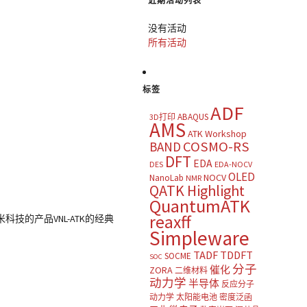
近期活动列表
没有活动
所有活动
标签
ADF
ABAQUS
3D打印
AMS
ATK Workshop
COSMO-RS
BAND
DFT
EDA
DES
EDA-NOCV
OLED
NOCV
NanoLab
NMR
QATK Highlight
QuantumATK
reaxff
的产品VNL-ATK的经典
Simpleware
TADF
TDDFT
SOCME
SOC
分子
催化
ZORA
二维材料
动力学
半导体
反应分子
动力学
太阳能电池
密度泛函