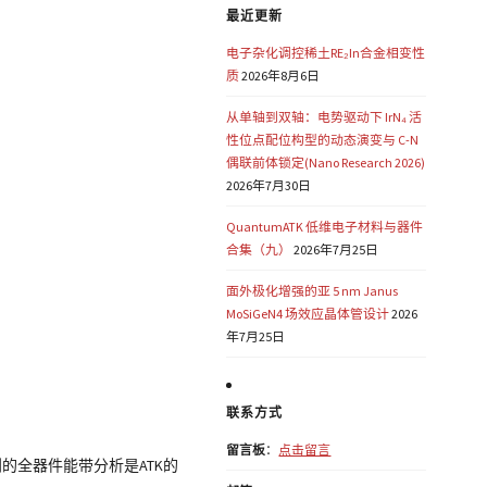
最近更新
电子杂化调控稀土RE₂In合金相变性
质
2026年8月6日
从单轴到双轴：电势驱动下 IrN₄ 活
性位点配位构型的动态演变与 C-N
偶联前体锁定(Nano Research 2026)
2026年7月30日
QuantumATK 低维电子材料与器件
合集（九）
2026年7月25日
面外极化增强的亚 5 nm Janus
MoSiGeN4 场效应晶体管设计
2026
年7月25日
联系方式
留言板
：
点击留言
到的全器件能带分析是ATK的