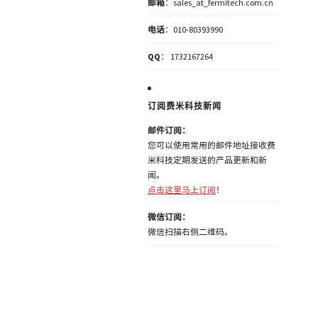
邮箱
：sales_at_fermitech.com.cn
电话
：010-80393990
QQ
： 1732167264
订阅费米科技新闻
邮件订阅：
您可以使用常用的邮件地址接收费
米科技定期发送的产品更新和新
闻。
点击这里马上订阅
！
微信订阅：
微信扫描右侧二维码。