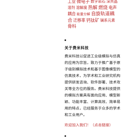
微电子
工业
数字岩石
深共晶
热解
燃烧
电声
溶剂
溶解度
自旋轨道耦
耦合
能量分解
合
钙钛矿
迁移率
镧系元素
骨科
关于费米科技
费米科技以促进工业级模拟与仿真
的应用为宗旨，致力于推广基于原
子级别模拟技术和基于图像模型的
仿真技术，为学术和工业研究机构
提供研发咨询、软件部署、技术攻
关等全方位的服务。费米科技提供
的模拟方案具有面向应用、模型新
颖、功能丰富、计算高效、简单易
用的特点，已经服务于众多的学术
和工业用户。
欢迎加入我们！（点击链接）